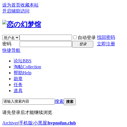
设为首页
收藏本站
开启辅助访问
找回密码
自动登录
密码
立即注册
登录
快捷导航
论坛
BBS
淘帖
Collection
帮助
Help
勋章
任务
道具
搜索
搜索
请先登录后才能继续浏览
Archiver
|
手机版
|
小黑屋
|
hypnofun.club