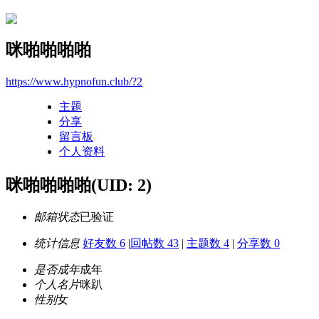
咪啪啪啪啪
https://www.hypnofun.club/?2
主题
分享
留言板
个人资料
咪啪啪啪啪
(UID: 2)
邮箱状态
已验证
统计信息
好友数 6
|
回帖数 43
|
主题数 4
|
分享数 0
是否成年
成年
个人名片
咪趴
性别
女