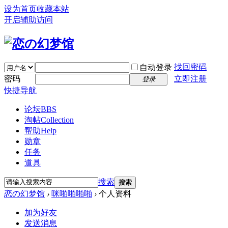
设为首页
收藏本站
开启辅助访问
找回密码
自动登录
密码
立即注册
登录
快捷导航
论坛
BBS
淘帖
Collection
帮助
Help
勋章
任务
道具
搜索
搜索
恋の幻梦馆
›
咪啪啪啪啪
›
个人资料
加为好友
发送消息