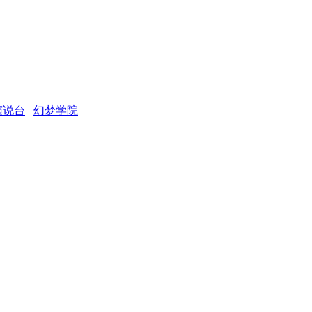
演说台
幻梦学院