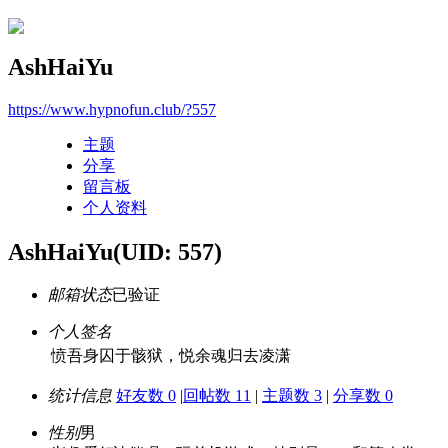
AshHaiYu
https://www.hypnofun.club/?557
主题
分享
留言板
个人资料
AshHaiYu
(UID: 557)
邮箱状态
已验证
个人签名
愤吾身囚于骸狱，悦余魂归去凌潇
统计信息
好友数 0
|
回帖数 11
|
主题数 3
|
分享数 0
性别
男