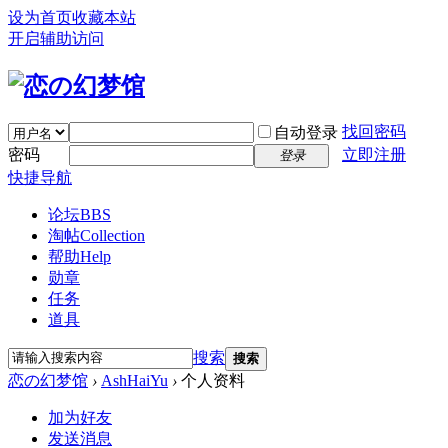
设为首页
收藏本站
开启辅助访问
找回密码
自动登录
密码
立即注册
登录
快捷导航
论坛
BBS
淘帖
Collection
帮助
Help
勋章
任务
道具
搜索
搜索
恋の幻梦馆
›
AshHaiYu
›
个人资料
加为好友
发送消息